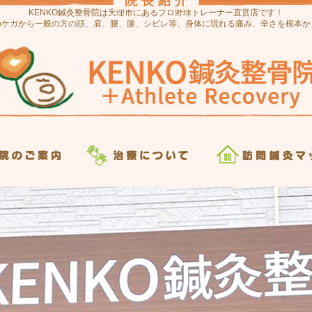
お知らせ
診療時間
院長紹介
KENKO鍼灸整骨院は天理市にあるプロ野球トレーナー直営店です！
のケガから一般の方の頭、肩、腰、膝、シビレ等、身体に現れる痛み、辛さを根本か