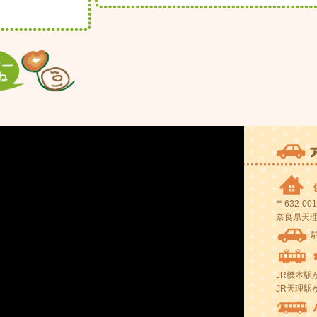
〒632-001
奈良県天理市
JR櫟本駅
JR天理駅