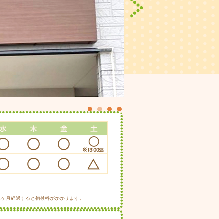
1
2
3
4
1ヶ月経過すると初検料がかかります。